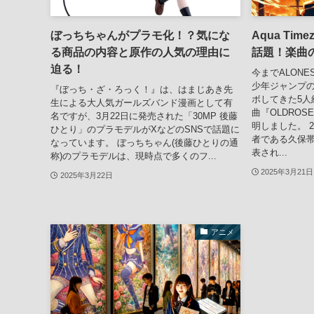
ぼっちちゃんがプラモ化！？気にな
Aqua Ti
る商品の内容と原作の人気の理由に
話題！楽曲
迫る！
今までALONES
少年ジャンプの
『ぼっち・ざ・ろっく！』は、はまじあき先
ボしてきた5人組
生による大人気ガールズバンド漫画として有
曲『OLDRO
名ですが、3月22日に発売された「30MP 後藤
明しました。 2
ひとり」のプラモデルがXなどのSNSで話題に
者である久保
なっています。 ぼっちちゃん(後藤ひとりの通
表され...
称)のプラモデルは、現時点で多くのフ...
2025年3月21日
2025年3月22日
アニメ