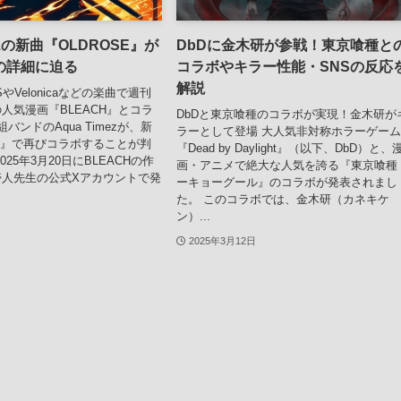
mezの新曲『OLDROSE』が
DbDに金木研が参戦！東京喰種と
の詳細に迫る
コラボやキラー性能・SNSの反応
解説
やVelonicaなどの楽曲で週刊
人気漫画『BLEACH』とコラ
DbDと東京喰種のコラボが実現！金木研が
バンドのAqua Timezが、新
ラーとして登場 大人気非対称ホラーゲー
SE』で再びコラボすることが判
『Dead by Daylight』（以下、DbD）と、
025年3月20日にBLEACHの作
画・アニメで絶大な人気を誇る『東京喰種
帯人先生の公式Xアカウントで発
ーキョーグール』のコラボが発表されまし
た。 このコラボでは、金木研（カネキケ
ン）...
2025年3月12日