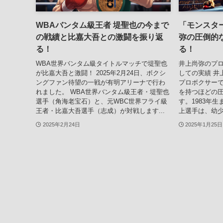
WBAバンタム級王者 堤聖也の今まで
「モンスタ
の戦績と比嘉大吾との激闘を振り返
弥の圧倒的
る！
る！
WBA世界バンタム級タイトルマッチで堤聖也
井上尚弥のプ
が比嘉大吾と激闘！ 2025年2月24日、ボクシ
しての実績 井
ングファン待望の一戦が有明アリーナで行わ
プロボクサー
れました。 WBA世界バンタム級王者・堤聖也
を持つほどの
選手（角海老宝石）と、元WBC世界フライ級
す。1983年
王者・比嘉大吾選手（志成）が対戦します...
上選手は、幼少
2025年2月24日
2025年1月25日