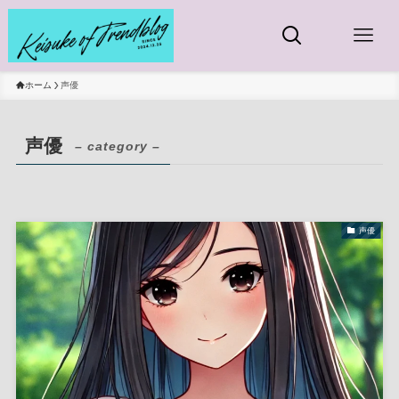
ホーム
声優
声優
– category –
声優