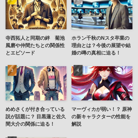
寺西拓人と同期の絆 菊池
ホラン千秋のNスタ卒業の
風磨や仲間たちとの関係性
理由とは？今後の展望や結
とエピソード
婚の噂の真相に迫る！
めめさくが付き合っている
マーヴィカが弱い！？ 原神
説が話題に？ 目黒蓮と佐久
の新キャラクターの性能を
間大介の関係に迫る！
解説