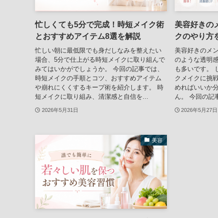
忙しくても5分で完成！時短メイク術
美容好きの
とおすすめアイテム8選を解説
クのやり方
忙しい朝に最低限でも身だしなみを整えたい
美容好きのメ
場合、5分で仕上がる時短メイクに取り組んで
のような透明
みてはいかがでしょうか。 今回の記事では、
も多いです。 
時短メイクの手順とコツ、おすすめアイテム
クメイクに挑
や崩れにくくするキープ術を紹介します。 時
めればいいか
短メイクに取り組み、清潔感と自信を...
ん。 今回の記
2026年5月31日
2026年5月27日
美容