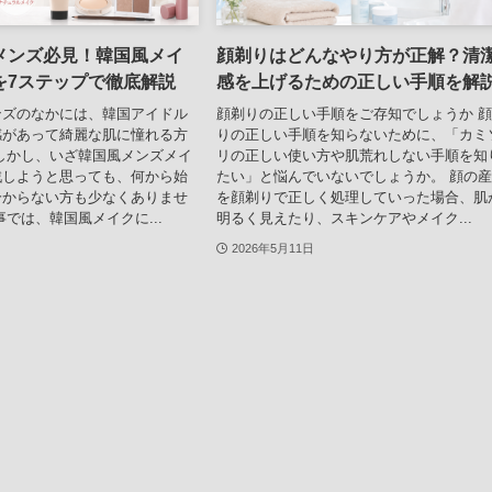
メンズ必見！韓国風メイ
顔剃りはどんなやり方が正解？清
を7ステップで徹底解説
感を上げるための正しい手順を解
ンズのなかには、韓国アイドル
顔剃りの正しい手順をご存知でしょうか 
感があって綺麗な肌に憧れる方
りの正しい手順を知らないために、「カミ
しかし、いざ韓国風メンズメイ
リの正しい使い方や肌荒れしない手順を知
戦しようと思っても、何から始
たい」と悩んでいないでしょうか。 顔の
分からない方も少なくありませ
を顔剃りで正しく処理していった場合、肌
事では、韓国風メイクに...
明るく見えたり、スキンケアやメイク...
2026年5月11日