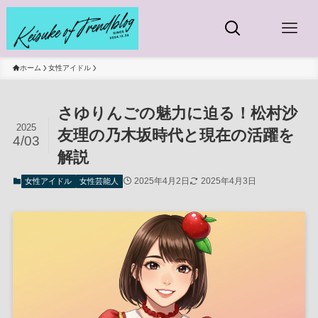
ホーム
女性アイドル
さゆりんごの魅力に迫る！松村沙
2025
友理の乃木坂時代と現在の活躍を
4/03
解説
2025年4月2日
2025年4月3日
女性アイドル
女性芸能人